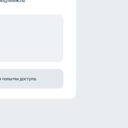
nfo@tnmk.ru
.
 попытки доступа.