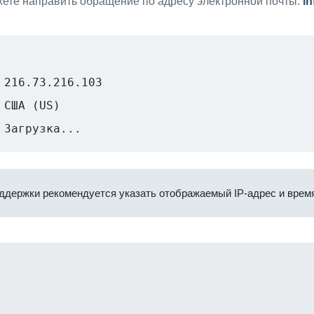
ете направить обращение по адресу электронной почты:
i
216.73.216.103
США (US)
Загрузка...
ддержки рекомендуется указать отображаемый IP-адрес и время