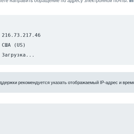
ете направить обращение по адресу электронной почты:
i
216.73.217.46
США (US)
Загрузка...
ддержки рекомендуется указать отображаемый IP-адрес и время