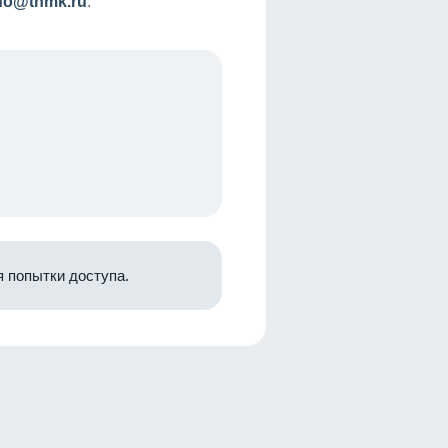
nfo@tnmk.ru
.
 попытки доступа.