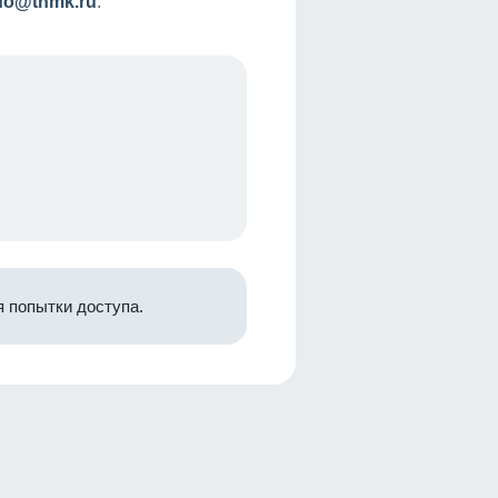
nfo@tnmk.ru
.
 попытки доступа.