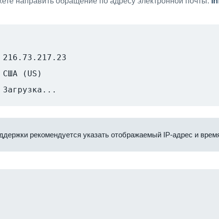
ете направить обращение по адресу электронной почты:
i
216.73.217.23
США (US)
Загрузка...
ддержки рекомендуется указать отображаемый IP-адрес и время